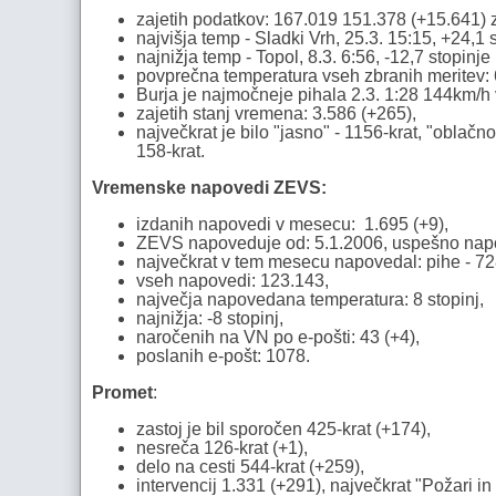
zajetih podatkov: 167.019 151.378 (+15.641) z
najvišja temp - Sladki Vrh, 25.3. 15:15, +24,1 s
najnižja temp - Topol, 8.3. 6:56, -12,7 stopinje 
povprečna temperatura vseh zbranih meritev: 6
Burja je najmočneje pihala 2.3. 1:28 144km/h
zajetih stanj vremena: 3.586 (+265),
največkrat je bilo "jasno" - 1156-krat, "oblačno
158-krat.
Vremenske napovedi ZEVS:
izdanih napovedi v mesecu: 1.695 (+9),
ZEVS napoveduje od: 5.1.2006, uspešno napo
največkrat v tem mesecu napovedal: pihe - 728
vseh napovedi: 123.143,
največja napovedana temperatura: 8 stopinj,
najnižja: -8 stopinj,
naročenih na VN po e-pošti: 43 (+4),
poslanih e-pošt: 1078.
Promet
:
zastoj je bil sporočen 425-krat (+174),
nesreča 126-krat (+1),
delo na cesti 544-krat (+259),
intervencij 1.331 (+291), največkrat "Požari in 