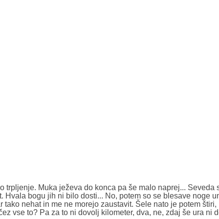
amo trpljenje. Muka ježeva do konca pa še malo naprej... Seveda
 Hvala bogu jih ni bilo dosti... No, potem so se blesave noge um
ar tako nehat in me ne morejo zaustavit. Šele nato je potem štiri, 
ez vse to? Pa za to ni dovolj kilometer, dva, ne, zdaj še ura ni d