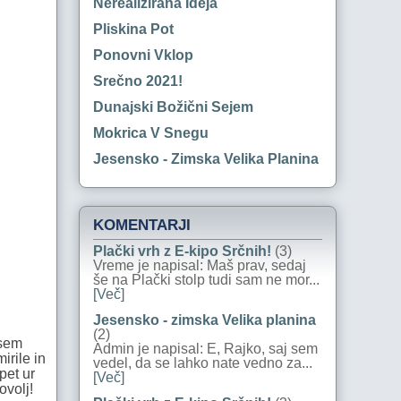
Nerealizirana Ideja
Pliskina Pot
Ponovni Vklop
Srečno 2021!
Dunajski Božični Sejem
Mokrica V Snegu
Jesensko - Zimska Velika Planina
KOMENTARJI
Plački vrh z E-kipo Srčnih!
(3)
Vreme je napisal: Maš prav, sedaj
še na Plački stolp tudi sam ne mor...
[Več]
Jesensko - zimska Velika planina
(2)
 sem
Admin je napisal: E, Rajko, saj sem
irile in
vedel, da se lahko nate vedno za...
pet ur
[Več]
ovolj!