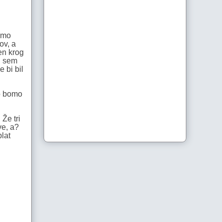
samo
ov, a
en krog
i sem
 bi bil
to bomo
Že tri
ve, a?
lat