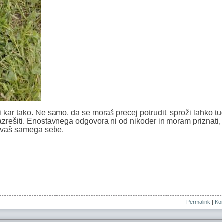
ni kar tako. Ne samo, da se moraš precej potrudit, sproži lahko t
razrešiti. Enostavnega odgovora ni od nikoder in moram priznati
znavaš samega sebe.
Permalink
|
Kom