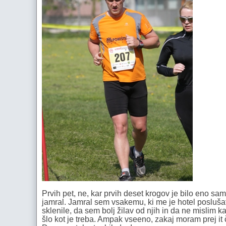
Prvih pet, ne, kar prvih deset krogov je bilo eno s
jamral. Jamral sem vsakemu, ki me je hotel poslušat.
sklenile, da sem bolj žilav od njih in da ne mislim k
šlo kot je treba. Ampak vseeno, zakaj moram prej it č