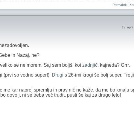
Permalink
|
Kom
19. apri
i nezadovoljen.
 Sebe in Nazaj, ne?
j veliko se ne morem. Saj sem boljši kot
zadnjič
, kajneda? Grrr.
gi (prvi so vedno super!).
Drugi
s 26-imi krogi še bolj super. Tretj
e me kar naprej spremlja in prav nič ne kaže, da me bo kmalu sp
 dovolj, ni se treba več trudit, pusti še kaj za drugo leto!