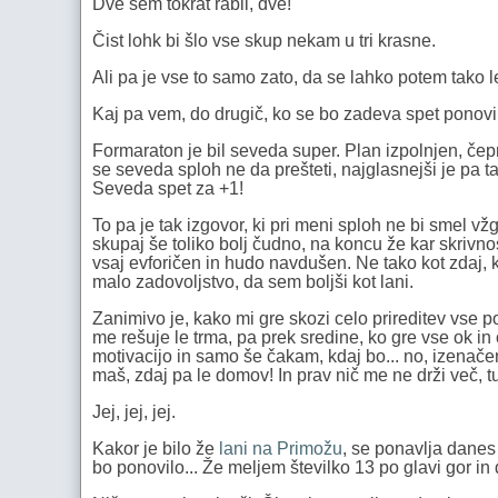
Dve sem tokrat rabil, dve!
Čist lohk bi šlo vse skup nekam u tri krasne.
Ali pa je vse to samo zato, da se lahko potem tako l
Kaj pa vem, do drugič, ko se bo zadeva spet ponovi
Formaraton je bil seveda super. Plan izpolnjen, čepr
se seveda sploh ne da prešteti, najglasnejši je pa ta
Seveda spet za +1!
To pa je tak izgovor, ki pri meni sploh ne bi smel vž
skupaj še toliko bolj čudno, na koncu že kar skrivnostn
vsaj evforičen in hudo navdušen. Ne tako kot zdaj, k
malo zadovoljstvo, da sem boljši kot lani.
Zanimivo je, kako mi gre skozi celo prireditev vse 
me rešuje le trma, pa prek sredine, ko gre vse ok in
motivacijo in samo še čakam, kdaj bo... no, izenačenj
maš, zdaj pa le domov! In prav nič me ne drži več, t
Jej, jej, jej.
Kakor je bilo že
lani na Primožu
, se ponavlja danes
bo ponovilo... Že meljem številko 13 po glavi gor in d