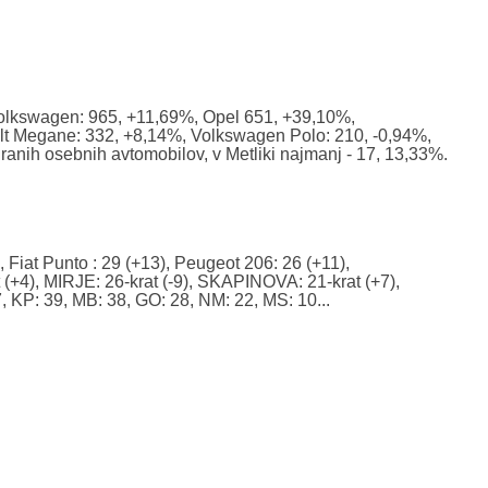
 Volkswagen: 965, +11,69%, Opel 651, +39,10%,
ault Megane: 332, +8,14%, Volkswagen Polo: 210, -0,94%,
riranih osebnih avtomobilov, v Metliki najmanj - 17, 13,33%.
, Fiat Punto : 29 (+13), Peugeot 206: 26 (+11),
+4), MIRJE: 26-krat (-9), SKAPINOVA: 21-krat (+7),
7, KP: 39, MB: 38, GO: 28, NM: 22, MS: 10...