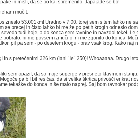
apake in misli, da se bo kaj spremenilo. Japajade se bo!
 neham mučit.
etos zneslo 53,001km! Uradno v 7:00, torej sem s tem lahko ne 
m se precej in čisto lahko bi me že po petih krogih odneslo dom
lo seveda tudi hoje, a do konca sem ravnine in navzdol tekel. Le 
e pobralo, ni me povsem izmučilo, ni me zgonilo do konca. Moč
adkor, pil pa sem - po desetem krogu - prav vsak krog. Kako naj ne
gi in s pretečenimi 326 km (lani "le" 250)! Whoaaaaa. Drugo le
iki sem opazil, da so moje superge v presneto klavrnem stanju. 
ogoče pa bil bil res čas, da si velika škrtica privošči enkrat no
same tekaške do konca in še malo naprej. Saj bom ravnokar podp