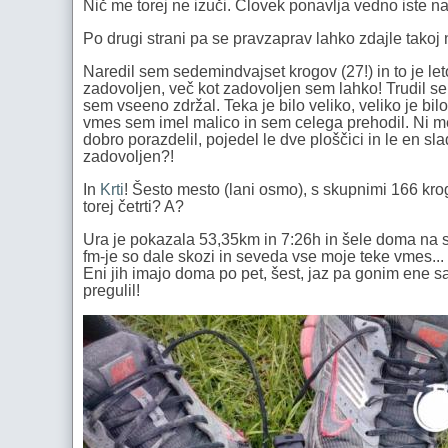
Nič me torej ne izuči. Človek ponavlja vedno iste n
Po drugi strani pa se pravzaprav lahko zdajle takoj
Naredil sem sedemindvajset krogov (27!) in to je l
zadovoljen, več kot zadovoljen sem lahko! Trudil se
sem vseeno zdržal. Teka je bilo veliko, veliko je bi
vmes sem imel malico in sem celega prehodil. Ni m
dobro porazdelil, pojedel le dve ploščici in le en sl
zadovoljen?!
In
Krti
! Šesto mesto (lani osmo), s skupnimi 166 kro
torej četrti? A?
Ura je pokazala 53,35km in 7:26h in šele doma na sl
fm-je so dale skozi in seveda vse moje teke vmes... M
Eni jih imajo doma po pet, šest, jaz pa gonim ene 
pregulil!