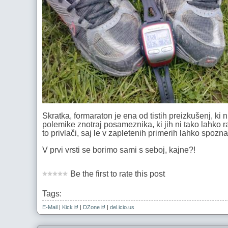
Skratka, formaraton je ena od tistih preizkušenj, ki 
polemike znotraj posameznika, ki jih ni tako lahko 
to privlači, saj le v zapletenih primerih lahko spo
V prvi vrsti se borimo sami s seboj, kajne?!
Be the first to rate this post
Tags:
E-Mail
|
Kick it!
|
DZone it!
|
del.icio.us