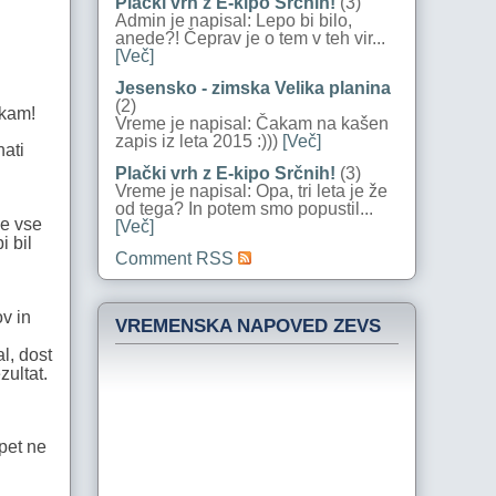
Plački vrh z E-kipo Srčnih!
(3)
Admin je napisal: Lepo bi bilo,
anede?! Čeprav je o tem v teh vir...
[Več]
Jesensko - zimska Velika planina
(2)
ekam!
Vreme je napisal: Čakam na kašen
zapis iz leta 2015 :)))
[Več]
hati
Plački vrh z E-kipo Srčnih!
(3)
Vreme je napisal: Opa, tri leta je že
od tega? In potem smo popustil...
je vse
[Več]
i bil
Comment RSS
v in
VREMENSKA NAPOVED ZEVS
l, dost
zultat.
pet ne