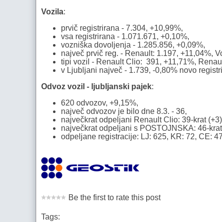
Vozila
:
prvič registrirana - 7.304, +10,99%,
vsa registrirana - 1.071.671, +0,10%,
vozniška dovoljenja - 1.285.856, +0,09%,
največ prvič reg. - Renault: 1.197, +11,04%,
tipi vozil - Renault Clio: 391, +11,71%, Ren
v Ljubljani največ - 1.739, -0,80% novo regist
Odvoz vozil - ljubljanski pajek
:
620 odvozov, +9,15%,
največ odvozov je bilo dne 8.3. - 36,
največkrat odpeljani Renault Clio: 39-krat (+3)
največkrat odpeljani s POSTOJNSKA: 46-krat (
odpeljane registracije: LJ: 625, KR: 72, CE: 4
Be the first to rate this post
Tags: