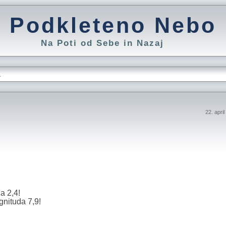
Podkleteno Nebo
Na Poti od Sebe in Nazaj
L
22. apri
a 2,4!
gnituda 7,9!