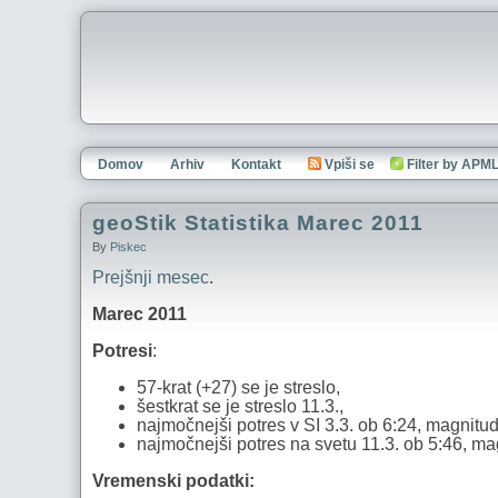
Domov
Arhiv
Kontakt
Vpiši se
Filter by APM
geoStik Statistika Marec 2011
By
Piskec
Prejšnji mesec
.
Marec 2011
Potresi
:
57-krat (+27) se je streslo,
šestkrat se je streslo 11.3.,
najmočnejši potres v SI 3.3. ob 6:24, magnitud
najmočnejši potres na svetu 11.3. ob 5:46, ma
Vremenski podatki: