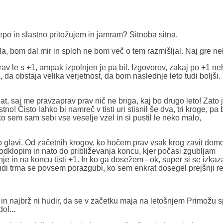
epo in slastno pritožujem in jamram? Sitnoba sitna.
la, bom dal mir in sploh ne bom več o tem razmišljal. Naj gre n
av le s +1, ampak izpolnjen je pa bil. Izgovorov, zakaj po +1 ne
, da obstaja velika verjetnost, da bom naslednje leto tudi boljši.
gat, saj me pravzaprav prav nič ne briga, kaj bo drugo leto! Zato 
o! Čisto lahko bi namreč v tisti uri stisnil še dva, tri kroge, pa b
o sem sam sebi vse veselje vzel in si pustil le neko malo,
po glavi. Od začetnih krogov, ko hočem prav vsak krog zavit domo
 odklopim in nato do približevanja koncu, kjer počasi zgubljam
e in na koncu tisti +1. In ko ga dosežem - ok, super si se izkaza
udi trma se povsem porazgubi, ko sem enkrat dosegel prejšnji re
 in najbrž ni hudir, da se v začetku maja na letošnjem Primožu s
ol...