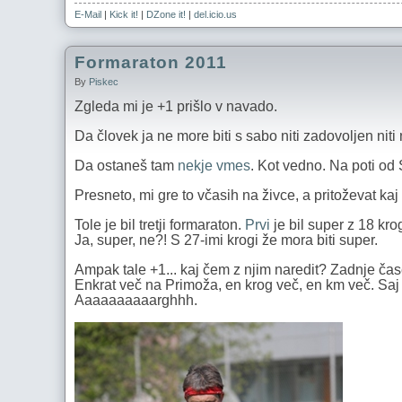
E-Mail
|
Kick it!
|
DZone it!
|
del.icio.us
Formaraton 2011
By
Piskec
Zgleda mi je +1 prišlo v navado.
Da človek ja ne more biti s sabo niti zadovoljen nit
Da ostaneš tam
nekje vmes
. Kot vedno. Na poti od
Presneto, mi gre to včasih na živce, a pritoževat ka
Tole je bil tretji formaraton.
Prvi
je bil super z 18 kro
Ja, super, ne?! S 27-imi krogi že mora biti super.
Ampak tale +1... kaj čem z njim naredit? Zadnje čas
Enkrat več na Primoža, en krog več, en km več. Saj bo
Aaaaaaaaaarghhh.