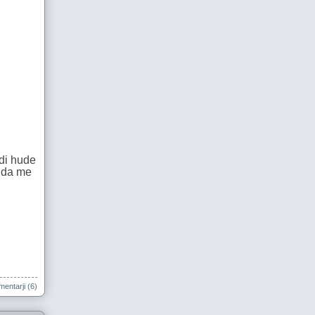
udi hude
, da me
entarji (6)