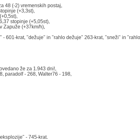
a 48 (-2) vremenskih postaj,
topinje (+3,3st),
(+0,5st),
,37 stopinje (+5,05st),
 v Zapuže (+37km/h),
" - 601-krat, "dežuje" in "rahlo dežuje" 263-krat, "sneži" in "rahl
vedano že za 1.943 dni!,
, paradolf - 268, Walter76 - 198,
eksplozije" - 745-krat.