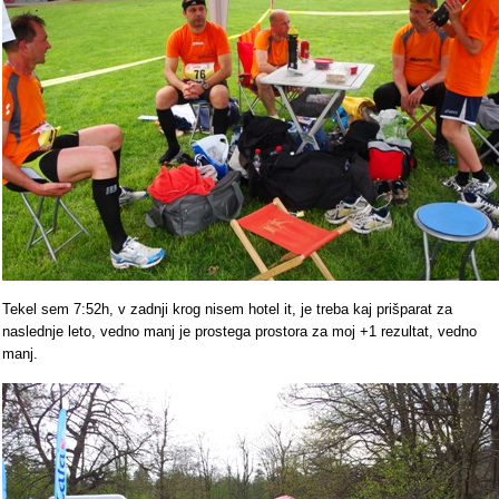
Tekel sem 7:52h, v zadnji krog nisem hotel it, je treba kaj prišparat za
naslednje leto, vedno manj je prostega prostora za moj +1 rezultat, vedno
manj.