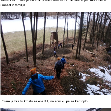
Tamauček... Tole je slika tik preden sem se zvrnil! Nekdo pač mora hlače
umazat v familiji!
Potem je bila tu kmalu še ena KT, na sončku pa že kar toplo!