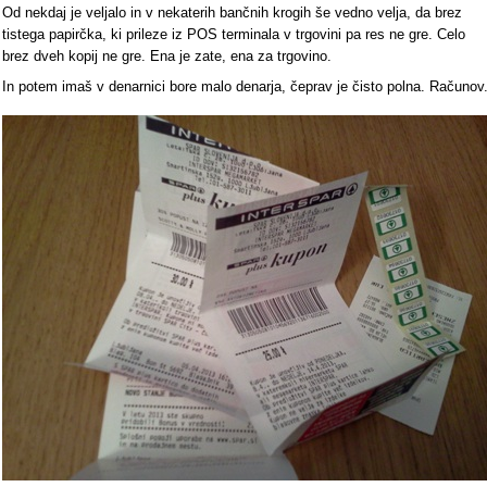
Od nekdaj je veljalo in v nekaterih bančnih krogih še vedno velja, da brez
tistega papirčka, ki prileze iz POS terminala v trgovini pa res ne gre. Celo
brez dveh kopij ne gre. Ena je zate, ena za trgovino.
In potem imaš v denarnici bore malo denarja, čeprav je čisto polna. Računov