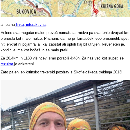
ali pa na
linku, interaktivna
.
Heleno sva mogoče malce preveč namatrala, midva pa sva tehle dvajset km
prenesla kot malo malco. Priznam, da me je Tamauček lepo presenetil, spet
niti enkrat ni pojamral ali kaj zaostal ali sploh kaj bil utrujen. Neverjeten je,
kondicije ima kot hočeš in še malo prek!
Za 20,4km in 1180 višincev, smo porabili 4:48h. Za nas več kot super, še
rezultat
je enkraten!
Zato pa en lep krtinsko trekerski pozdrav s Škofjeloškega trekinga 2013!