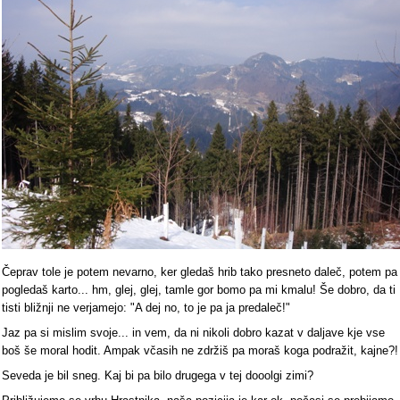
Čeprav tole je potem nevarno, ker gledaš hrib tako presneto daleč, potem pa
pogledaš karto... hm, glej, glej, tamle gor bomo pa mi kmalu! Še dobro, da ti
tisti bližnji ne verjamejo: "A dej no, to je pa ja predaleč!"
Jaz pa si mislim svoje... in vem, da ni nikoli dobro kazat v daljave kje vse
boš še moral hodit. Ampak včasih ne zdržiš pa moraš koga podražit, kajne?!
Seveda je bil sneg. Kaj bi pa bilo drugega v tej dooolgi zimi?