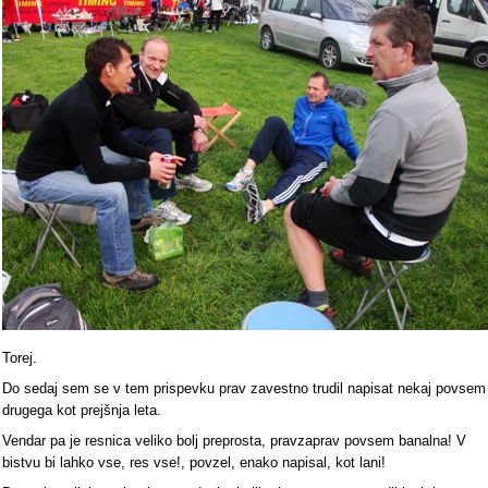
Torej.
Do sedaj sem se v tem prispevku prav zavestno trudil napisat nekaj povsem
drugega kot prejšnja leta.
Vendar pa je resnica veliko bolj preprosta, pravzaprav povsem banalna! V
bistvu bi lahko vse, res vse!, povzel, enako napisal, kot lani!