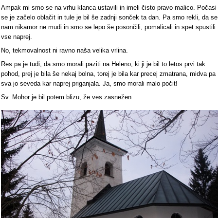
Ampak mi smo se na vrhu klanca ustavili in imeli čisto pravo malico. Počasi
se je začelo oblačit in tule je bil še zadnji sonček ta dan. Pa smo rekli, da se
nam nikamor ne mudi in smo se lepo še posončili, pomalicali in spet spustili
vse naprej.
No, tekmovalnost ni ravno naša velika vrlina.
Res pa je tudi, da smo morali paziti na Heleno, ki ji je bil to letos prvi tak
pohod, prej je bila še nekaj bolna, torej je bila kar precej zmatrana, midva pa
sva jo seveda kar naprej priganjala. Ja, smo morali malo počit!
Sv. Mohor je bil potem blizu, že ves zasnežen