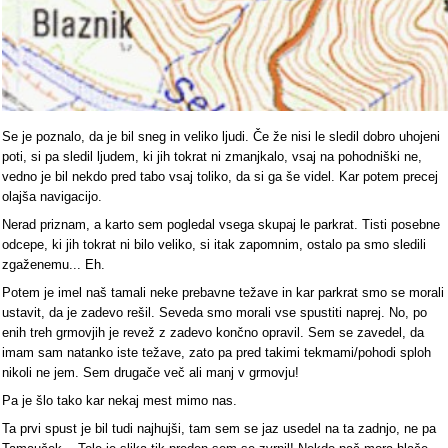
Se je poznalo, da je bil sneg in veliko ljudi. Če že nisi le sledil dobro uhojeni
poti, si pa sledil ljudem, ki jih tokrat ni zmanjkalo, vsaj na pohodniški ne,
vedno je bil nekdo pred tabo vsaj toliko, da si ga še videl. Kar potem precej
olajša navigacijo.
Nerad priznam, a karto sem pogledal vsega skupaj le parkrat. Tisti posebne
odcepe, ki jih tokrat ni bilo veliko, si itak zapomnim, ostalo pa smo sledili
zgaženemu... Eh.
Potem je imel naš tamali neke prebavne težave in kar parkrat smo se morali
ustavit, da je zadevo rešil. Seveda smo morali vse spustiti naprej. No, po
enih treh grmovjih je revež z zadevo končno opravil. Sem se zavedel, da
imam sam natanko iste težave, zato pa pred takimi tekmami/pohodi sploh
nikoli ne jem. Sem drugače več ali manj v grmovju!
Pa je šlo tako kar nekaj mest mimo nas.
Ta prvi spust je bil tudi najhujši, tam sem se jaz usedel na ta zadnjo, ne pa