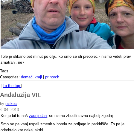
Tole je slikano pet minut po cilju, ko smo se šli preobleč - nismo videti prav
zmatrani, ne?
Tags:
Categories:
domači kraji
|
pr norch
|
To the top
|
Andaluzija VII.
by
piskec
3. 04. 2013
Ker je bil to naš
zadnji dan
, se nismo zbudili ravno najbolj zgodaj.
Smo se pa vsaj uspeli zmenit v hotelu za prtljago in parkirišče. To pa je
odtehtalo kar nekaj skrbi.