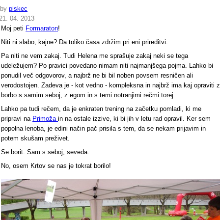
by
piskec
21. 04. 2013
Moj peti
Formaraton
!
Niti ni slabo, kajne? Da toliko časa zdržim pri eni prireditvi.
Pa niti ne vem zakaj. Tudi Helena me sprašuje zakaj neki se tega
udeležujem? Po pravici povedano nimam niti najmanjšega pojma. Lahko bi
ponudil več odgovorov, a najbrž ne bi bil noben povsem resničen ali
verodostojen. Zadeva je - kot vedno - kompleksna in najbrž ima kaj opraviti z
borbo s samim seboj, z egom in s temi notranjimi rečmi torej.
Lahko pa tudi rečem, da je enkraten trening na začetku pomladi, ki me
pripravi na
Primoža
in na ostale izzive, ki bi jih v letu rad opravil. Ker sem
popolna lenoba, je edini način pač prisila s tem, da se nekam prijavim in
potem skušam preživet.
Se borit. Sam s seboj, seveda.
No, osem Krtov se nas je tokrat borilo!