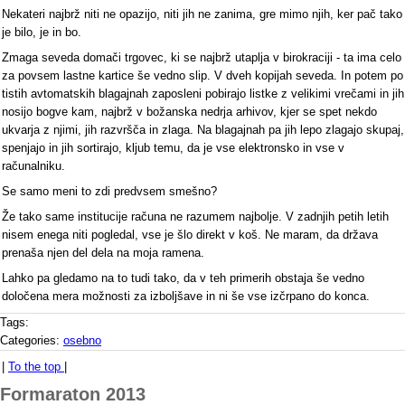
Nekateri najbrž niti ne opazijo, niti jih ne zanima, gre mimo njih, ker pač tako
je bilo, je in bo.
Zmaga seveda domači trgovec, ki se najbrž utaplja v birokraciji - ta ima celo
za povsem lastne kartice še vedno slip. V dveh kopijah seveda. In potem po
tistih avtomatskih blagajnah zaposleni pobirajo listke z velikimi vrečami in jih
nosijo bogve kam, najbrž v božanska nedrja arhivov, kjer se spet nekdo
ukvarja z njimi, jih razvršča in zlaga. Na blagajnah pa jih lepo zlagajo skupaj,
spenjajo in jih sortirajo, kljub temu, da je vse elektronsko in vse v
računalniku.
Se samo meni to zdi predvsem smešno?
Že tako same institucije računa ne razumem najbolje. V zadnjih petih letih
nisem enega niti pogledal, vse je šlo direkt v koš. Ne maram, da država
prenaša njen del dela na moja ramena.
Lahko pa gledamo na to tudi tako, da v teh primerih obstaja še vedno
določena mera možnosti za izboljšave in ni še vse izčrpano do konca.
Tags:
Categories:
osebno
|
To the top
|
Formaraton 2013