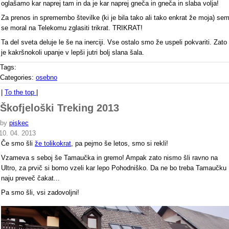
oglašamo kar naprej tam in da je kar naprej gneča in gneča in slaba volja!
Za prenos in spremembo številke (ki je bila tako ali tako enkrat že moja) se
se moral na Telekomu zglasiti trikrat. TRIKRAT!
Ta del sveta deluje le še na inerciji. Vse ostalo smo že uspeli pokvariti. Zato
je kakršnokoli upanje v lepši jutri bolj slana šala.
Tags:
Categories:
osebno
|
To the top
|
Škofjeloški Treking 2013
by
piskec
10. 04. 2013
Če smo šli
že tolikokrat
, pa pejmo še letos, smo si rekli!
Vzameva s seboj še Tamaučka in gremo! Ampak zato nismo šli ravno na
Ultro, za prvič si bomo vzeli kar lepo Pohodniško. Da ne bo treba Tamaučku
naju preveč čakat...
Pa smo šli, vsi zadovoljni!