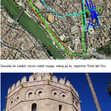
Seveda še zdaleč nismo videli vsega, nekaj pa le, naprimer Torre del Oro