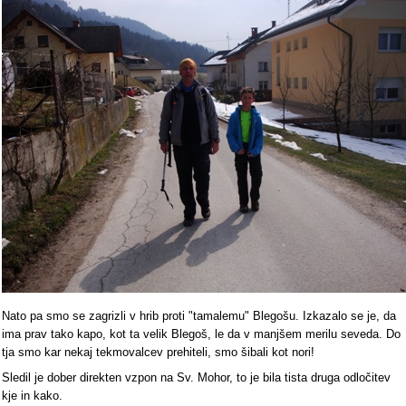
Nato pa smo se zagrizli v hrib proti "tamalemu" Blegošu. Izkazalo se je, da
ima prav tako kapo, kot ta velik Blegoš, le da v manjšem merilu seveda. Do
tja smo kar nekaj tekmovalcev prehiteli, smo šibali kot nori!
Sledil je dober direkten vzpon na Sv. Mohor, to je bila tista druga odločitev
kje in kako.