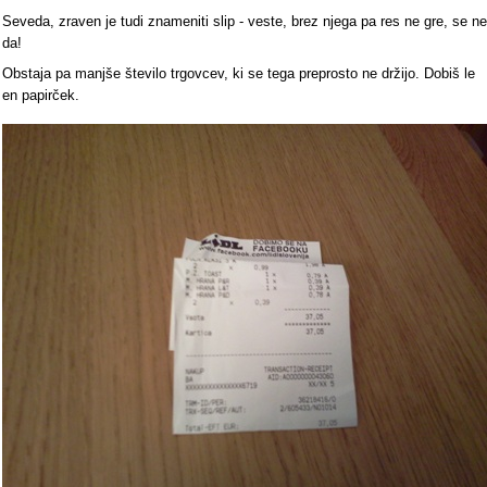
Seveda, zraven je tudi znameniti slip - veste, brez njega pa res ne gre, se ne
da!
Obstaja pa manjše število trgovcev, ki se tega preprosto ne držijo. Dobiš le
en papirček.