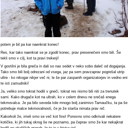
potem je bil pa kar naenkrat konec!
Res, kar tako naenkrat se je zgodil konec, prav presenečeni smo bili. Še
tekli smo v cilj, kot ta pravi trekerji!
V gostilni je bila gneča in dali so nas sedet v neko sobo daleč od dogajanja.
Tako smo bili bolj odrezani od vsega, jaz pa sem pravzaprav pogrešal utrip
ultre - ko nikogar nikjer več ni, le še par zaspanih organizatorjev in vedno eni
te isti zamudniki!
Ja, veliko smo tokrat hodili v gneči, tokrat res nismo bili niti za trenutek
sami. Kako drugače kot na ultrah, ko v celem dnevu ne srečaš enega
tekmovalca. Je pa bilo seveda tole mnogo bolj zanimivo Tamaučku, ta pa še
potrebuje malce tekmovalnosti, če je že starša nimata prav nič.
Kakorkoli že, imeli smo se več kot fino! Ponovno smo odkrivali nekatere
kotičke, ki jih tukaj okrog še ne poznamo, pa čeprav smo že kar nekajkrat
hodili po okoliških grapah. In to je v bistvu to!