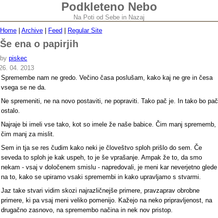
Podkleteno Nebo
Na Poti od Sebe in Nazaj
Home
|
Archive
|
Feed
|
Regular Site
Še ena o papirjih
by
piskec
26. 04. 2013
Spremembe nam ne gredo. Večino časa poslušam, kako kaj ne gre in česa
vsega se ne da.
Ne spremeniti, ne na novo postaviti, ne popraviti. Tako pač je. In tako bo pač
ostalo.
Najraje bi imeli vse tako, kot so imele že naše babice. Čim manj sprememb,
čim manj za mislit.
Sem in tja se res čudim kako neki je človeštvo sploh prišlo do sem. Če
seveda to sploh je kak uspeh, to je še vprašanje. Ampak že to, da smo
nekam - vsaj v določenem smislu - napredovali, je meni kar neverjetno glede
na to, kako se upiramo vsaki spremembi in kako upravljamo s stvarmi.
Jaz take stvari vidim skozi najrazličnejše primere, pravzaprav obrobne
primere, ki pa vsaj meni veliko pomenijo. Kažejo na neko pripravljenost, na
drugačno zasnovo, na spremembo načina in nek nov pristop.