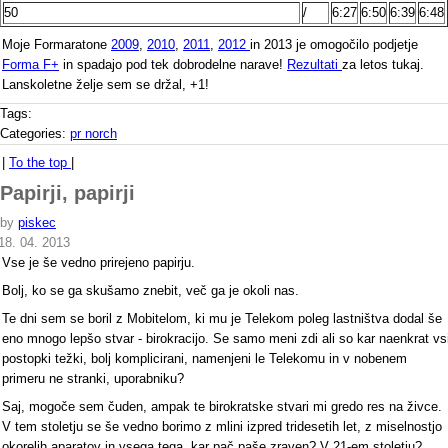
50
/
6:27
6:50
6:39
6:48
Moje Formaratone
2009
,
2010
,
2011
,
2012
in 2013 je omogočilo podjetje
Forma F+
in spadajo pod tek dobrodelne narave!
Rezultati
za letos tukaj.
Lanskoletne želje sem se držal, +1!
Tags:
Categories:
pr norch
|
To the top
|
Papirji, papirji
by
piskec
18. 04. 2013
Vse je še vedno prirejeno papirju.
Bolj, ko se ga skušamo znebit, več ga je okoli nas.
Te dni sem se boril z Mobitelom, ki mu je Telekom poleg lastništva dodal še
eno mnogo lepšo stvar - birokracijo. Se samo meni zdi ali so kar naenkrat vs
postopki težki, bolj komplicirani, namenjeni le Telekomu in v nobenem
primeru ne stranki, uporabniku?
Saj, mogoče sem čuden, ampak te birokratske stvari mi gredo res na živce.
V tem stoletju se še vedno borimo z mlini izpred tridesetih let, z miselnostjo
okorelih aparatov in vsega tega, kar pač paše zraven? V 21-em stoletju?