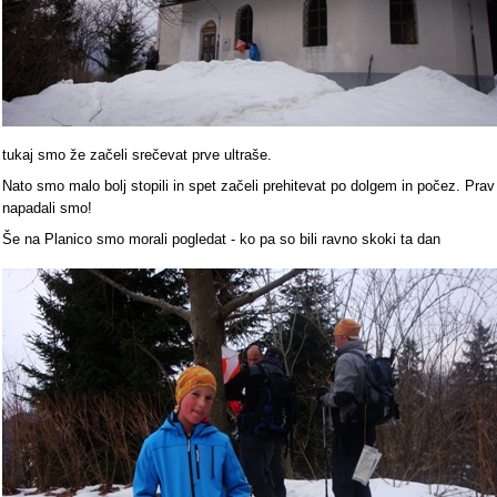
tukaj smo že začeli srečevat prve ultraše.
Nato smo malo bolj stopili in spet začeli prehitevat po dolgem in počez. Prav
napadali smo!
Še na Planico smo morali pogledat - ko pa so bili ravno skoki ta dan