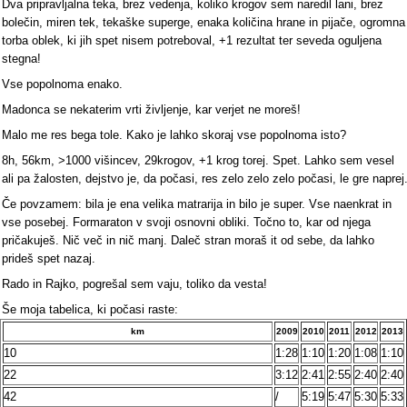
Dva pripravljalna teka, brez vedenja, koliko krogov sem naredil lani, brez
bolečin, miren tek, tekaške superge, enaka količina hrane in pijače, ogromna
torba oblek, ki jih spet nisem potreboval, +1 rezultat ter seveda oguljena
stegna!
Vse popolnoma enako.
Madonca se nekaterim vrti življenje, kar verjet ne moreš!
Malo me res bega tole. Kako je lahko skoraj vse popolnoma isto?
8h, 56km, >1000 višincev, 29krogov, +1 krog torej. Spet. Lahko sem vesel
ali pa žalosten, dejstvo je, da počasi, res zelo zelo zelo počasi, le gre naprej
Če povzamem: bila je ena velika matrarija in bilo je super. Vse naenkrat in
vse posebej. Formaraton v svoji osnovni obliki. Točno to, kar od njega
pričakuješ. Nič več in nič manj. Daleč stran moraš it od sebe, da lahko
prideš spet nazaj.
Rado in Rajko, pogrešal sem vaju, toliko da vesta!
Še moja tabelica, ki počasi raste:
km
2009
2010
2011
2012
2013
10
1:28
1:10
1:20
1:08
1:10
22
3:12
2:41
2:55
2:40
2:40
42
/
5:19
5:47
5:30
5:33