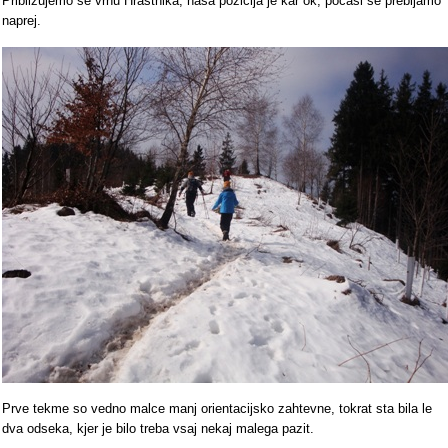
Približujemo se vrhu Hrastnika, naša pozicija je kar ok, počasi se prebijamo
naprej.
Prve tekme so vedno malce manj orientacijsko zahtevne, tokrat sta bila le
dva odseka, kjer je bilo treba vsaj nekaj malega pazit.