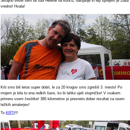
Skrajno vesel sem bil tudi Helene na koncu, navijanje in lep sprejem je zlata
vredno! Hvala!
Krti smo bili letos super dobri, le za 20 krogov smo zgrešili 3. mesto! Po
mojem je bila to ena redkih šans, ko bi lahko ujeli stopničke! V vsakem
primeru vsem čestitke! 385 kilometrov je presneto dober rezultat za osem
težkih amaterjev!
To
KRTI
!!!