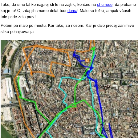
Tako, da smo lahko najprej šli le na zajtrk, končno na
churrose
, da probamo
kaj je to! O, zdaj jih znamo delat tudi
doma
! Malo so težki, ampak včasih
tole pride zelo prav!
Potem pa malo po mestu. Kar tako, za nosom. Kar je dalo precej zanimivo
sliko pohajkovanja: