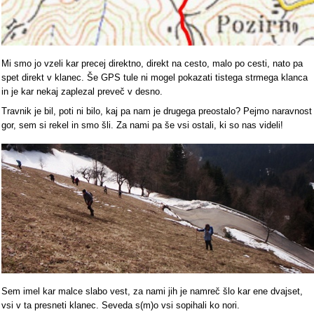
Mi smo jo vzeli kar precej direktno, direkt na cesto, malo po cesti, nato pa
spet direkt v klanec. Še GPS tule ni mogel pokazati tistega strmega klanca
in je kar nekaj zaplezal preveč v desno.
Travnik je bil, poti ni bilo, kaj pa nam je drugega preostalo? Pejmo naravnost
gor, sem si rekel in smo šli. Za nami pa še vsi ostali, ki so nas videli!
Sem imel kar malce slabo vest, za nami jih je namreč šlo kar ene dvajset,
vsi v ta presneti klanec. Seveda s(m)o vsi sopihali ko nori.