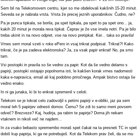
Sem bil na Telekomovem centru, kjer so me obdelovali kakšnih 15-20 minut.
Seveda se je nabrala vrsta. Vrsta že precej jeznih uporabnikov. Čudno, ne?
Pa je punca tipkala, se borila, pa spet tipkala, pa spet to pa spet ono... ja,
kakih 20 minut je morala reva tipkat. Čeprav je že vse imela notri. Pa je bilo
treba ukinit in na novo odpret, vse na novo pretipkat. Ker... taka so pravila!
Vmes sem moral vzeti v roke ePero in vsaj trikrat podpisat. Trikrat?! Kako
trikrat, če je pa zadeva elektronska? Ja, za vsak papir enkrat! No, pa smo
tam.
Vsi postopki in pravila so še vedno za papir. Kot da še vedno delamo s
papirji, postopki ostajajo popolnoma isti, le kakšen korak vmes nadomesti
kaka e-napravica, email ali kaj podobno priročnega. Ampak bistvo ostaja še
vedno enako.
In ni ga junaka, ki bi to enkrat spremenil v celoti.
Telekom se je tokrat celo zadovoljil s petimi papirji v e-obliki, jaz pa sem
moral teh 5 papirjev odnesti domov. Čemu? Se zdi to samo meni povsem
odveč? Brezveze? Kaj, hudirja, pa rabim te papirje? Doma jih nekam
vtaknem in nikoli več ne najdem...
In za vsako bebasto spremembo moraš spet čakat na ta presneti TC in spet
dobiš kup papirja, ki ga ne potrebuješ. Kot da Telekom prav želi, da se mu