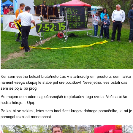
Ker sem vestno beležil bruto/neto čas v startno/ciljnem prostoru, sem lahko
nameril vsega skupaj le slabe pol ure počitkov! Neverjetno, ves ostali čas
sem se pojal po progi.
Po mojem sem eden najpočasnejših (ne)tekačev tega sveta. Večina bi še
hodila hitreje... Ojej.
Pa kaj bi se sekiral, letos sem imel šest krogov dobrega pomočnika, ki mi je
pomagal razbijati monotonost.