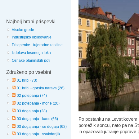
Najbolj brani prispevki
Visoke grede
Industrijsko oblikovanje
Pritepenke - tujerodne rastline
Izdelava lesenega loka
Oznake planinskih poti
Združeno po vsebini
01 hribi (73)
01 hribi - gorska narava (26)
02 potepanja (74)
02 potepanja - morje (20)
03 dogajanja (28)
Po postanku na Levstikovem t
03 dogajanja - kaos (66)
pomežik soncu, nato pa na Stari
03 dogajanja - se dogaja (62)
in opazovati jutranje priprave 
03 dogajanja - vsakdanjik