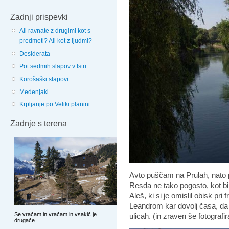
Zadnji prispevki
Ali ravnate z drugimi kot s
predmeti? Ali kot z ljudmi?
Desiderata
Pot sedmih slapov v Istri
Korošaški slapovi
Medenjaki
Krpljanje po Veliki planini
Zadnje s terena
Avto puščam na Prulah, nato 
Resda ne tako pogosto, kot bi
Aleš, ki si je omislil obisk pri
Leandrom kar dovolj časa, da
ulicah. (in zraven še fotografir