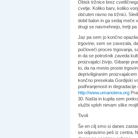
Obisk tržnice brez cvetličnega
cvetje. Koliko barv, koliko vonj
občuten ravno na tržnici. Sledi
dobil balon in ga sedaj meče v
drugi se nasmehnejo, tretji pa 
Jaz pa sem jo končno opazila.
trgovine, sem se zavezala, da
počloveči proces trgovanja, sa
in da se potrošnik zaveda kultu
proizvajalci živijo. Gibanje pr
to, da na mesto proste trgovin
depriviligiranim proizvajalcem
končno presekala Gordijski vo
podhranjenosti in degradacije 
http://www.umanotera.org
Prav
30. Našla in kupila sem prekr
službi sploh nimam slike moji
Tivoli
Še en cilj smo si danes zastav
se odpravimo peš iz centra. Na