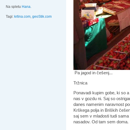
Na spletu
Hana
.
Tagi:
krtina.com
,
geoStik.com
Pa jagod in češenj...
Tržnica
Ponavadi kupim gobe, ki so a tr
nas v gozdu ni. Saj so ostrig
danes namenim naravnost pod r
Krškega polja in Briških češe
saj sem v mladosti tudi sama v
nasadov. Od tam sem doma.