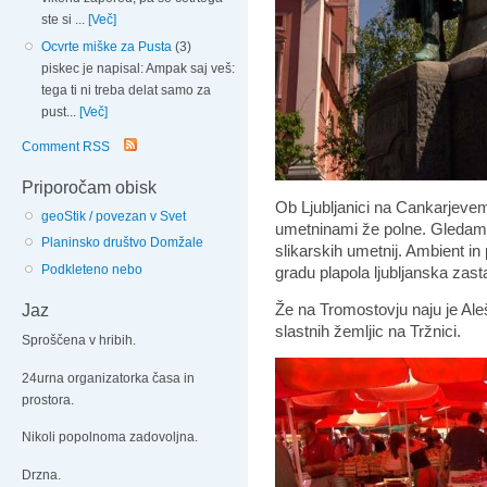
ste si ...
[Več]
Ocvrte miške za Pusta
(3)
piskec je napisal: Ampak saj veš:
tega ti ni treba delat samo za
pust...
[Več]
Comment RSS
Priporočam obisk
Ob Ljubljanici na Cankarjevem 
geoStik / povezan v Svet
umetninami že polne. Gledam gr
Planinsko društvo Domžale
slikarskih umetnij. Ambient in
Podkleteno nebo
gradu plapola ljubljanska zast
Že na Tromostovju naju je Aleš
Jaz
slastnih žemljic na Tržnici.
Sproščena v hribih.
24urna organizatorka časa in
prostora.
Nikoli popolnoma zadovoljna.
Drzna.