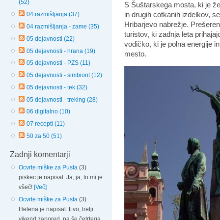
(52)
S Šuštarskega mosta, ki je že
in drugih cotkanih izdelkov, se
04 razmišljanja (37)
Hribarjevo nabrežje. Prešere
04 razmišljanja - zame (35)
turistov, ki zadnja leta prihaja
05 dejavnosti (22)
vodičko, ki je polna energije 
05 dejavnosti - hrana (19)
mesto.
05 dejavnosti - PZS (11)
05 dejavnosti - simbiont (12)
05 dejavnosti - tek (32)
05 dejavnosti - treking (28)
06 digitalno (10)
07 recepti (11)
50 za 50 (51)
Zadnji komentarji
Ocvrte miške za Pusta
(3)
piskec je napisal: Ja, ja, to mi je
všeč!
[Več]
Ocvrte miške za Pusta
(3)
Helena je napisal: Evo, tretji
vikend zapored, pa še četrtega