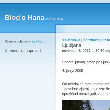
Blog'o Hana
splet na Spletu
<< Jerebika
|
Spoznavanje z mob
Seznam pohodov
v številkah
...
Ljubljana
november 8, 2017 at 10:50 do
Vremenska napoved
Sobotni jutranji potep po Ljublj
4. junija 2005
Od nekdaj se rada sprehajam po
- posebno zjutraj, ko je vse še
sproščeni obrazi ljudi, vse to 