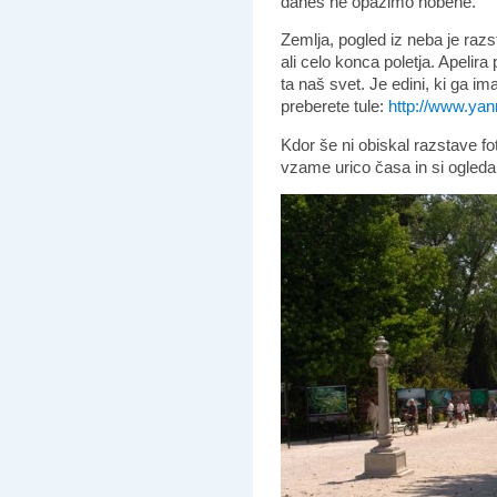
danes ne opazimo nobene.
Zemlja, pogled iz neba je razs
ali celo konca poletja. Apeli
ta naš svet. Je edini, ki ga im
preberete tule:
http://www.yan
Kdor še ni obiskal razstave fot
vzame urico časa in si ogleda,