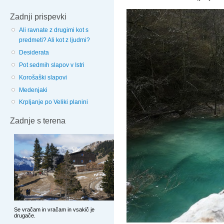
Zadnji prispevki
Ali ravnate z drugimi kot s
predmeti? Ali kot z ljudmi?
Desiderata
Pot sedmih slapov v Istri
Korošaški slapovi
Medenjaki
Krpljanje po Veliki planini
Zadnje s terena