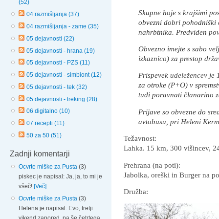
(52)
Skupne hoje s krajšimi post
04 razmišljanja (37)
obvezni dobri pohodniški č
04 razmišljanja - zame (35)
nahrbtnika. Predviden pov
05 dejavnosti (22)
Obvezno imejte s sabo vel
05 dejavnosti - hrana (19)
izkaznico) za prestop drž
05 dejavnosti - PZS (11)
Prispevek
udeležencev
je 
05 dejavnosti - simbiont (12)
za otroke (P+O) v spremst
05 dejavnosti - tek (32)
tudi poravnati članarino za 
05 dejavnosti - treking (28)
Prijave so obvezne do sred
06 digitalno (10)
avtobusu, pri Heleni Kerm
07 recepti (11)
50 za 50 (51)
Težavnost:
Lahka. 15 km, 300 višincev, 2
Zadnji komentarji
Prehrana (na poti):
Ocvrte miške za Pusta
(3)
Jabolka, oreški in Burger na p
piskec je napisal: Ja, ja, to mi je
všeč!
[Več]
Družba:
Ocvrte miške za Pusta
(3)
Helena je napisal: Evo, tretji
vikend zapored, pa še četrtega