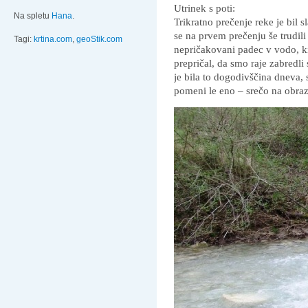
Utrinek s poti:
Na spletu
Hana
.
Trikratno prečenje reke je bil 
se na prvem prečenju še trudil
Tagi:
krtina.com
,
geoStik.com
nepričakovani padec v vodo, ki
prepričal, da smo raje zabredli
je bila to dogodivščina dneva,
pomeni le eno – srečo na obraz