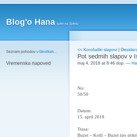
Blog'o Hana
splet na Spletu
<< Korošaški slapovi
|
Desider
Seznam pohodov
v številkah
...
Pot sedmih slapov v Is
maj 4, 2018 at 8:46 dop.
—
Ha
Vremenska napoved
No:
50/50
Datum:
15. april 2018
Trasa:
Buzet – Kotli – Buzet (po prito