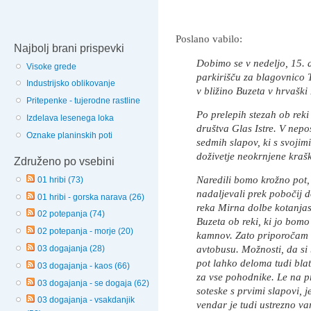
Poslano vabilo:
Najbolj brani prispevki
Dobimo se v nedeljo, 15.
Visoke grede
parkirišču za blagovnico
Industrijsko oblikovanje
v bližino Buzeta v hrvaški I
Pritepenke - tujerodne rastline
Po prelepih stezah ob reki
Izdelava lesenega loka
društva Glas Istre. V nepo
Oznake planinskih poti
sedmih slapov, ki s svoji
doživetje neokrnjene kraš
Združeno po vsebini
Naredili bomo krožno pot, 
01 hribi (73)
nadaljevali prek pobočij do
01 hribi - gorska narava (26)
reka Mirna dolbe kotanjast
02 potepanja (74)
Buzeta ob reki, ki jo bomo 
02 potepanja - morje (20)
kamnov. Zato priporočam še
avtobusu. Možnosti, da si b
03 dogajanja (28)
pot lahko deloma tudi bla
03 dogajanja - kaos (66)
za vse pohodnike. Le na p
03 dogajanja - se dogaja (62)
soteske s prvimi slapovi, 
03 dogajanja - vsakdanjik
vendar je tudi ustrezno v