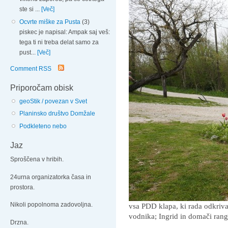
ste si ...
[Več]
Ocvrte miške za Pusta
(3)
piskec je napisal: Ampak saj veš:
tega ti ni treba delat samo za
pust...
[Več]
Comment RSS
Priporočam obisk
geoStik / povezan v Svet
Planinsko društvo Domžale
Podkleteno nebo
Jaz
Sproščena v hribih.
24urna organizatorka časa in
prostora.
Nikoli popolnoma zadovoljna.
vsa PDD klapa, ki rada odkriva
vodnika; Ingrid in domači rang
Drzna.