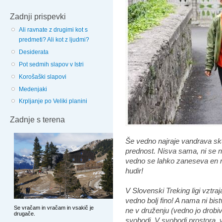
Zadnji prispevki
Ali ravnate z drugimi kot s
predmeti? Ali kot z ljudmi?
Desiderata
Pot sedmih slapov v Istri
Korošaški slapovi
Medenjaki
Krpljanje po Veliki planini
Zadnje s terena
Še vedno najraje vandrava sku
prednost. Nisva sama, ni se na
vedno se lahko zaneseva en n
hudir!
V Slovenski Treking ligi vztra
vedno bolj fino! A nama ni bist
ne v druženju (vedno jo drobi
svobodi. V svobodi prostora, v