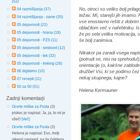
(52)
No, otroci so veliko bolj prilago
04 razmišljanja (37)
težav. Mi, starejši jih imamo.
04 razmišljanja - zame (35)
vse enostavno rešiti z dobri
05 dejavnosti (22)
oblačilom več v nahrbtniku. Is
05 dejavnosti - hrana (19)
že po sebi velika motivacija, s
še bolj zanimiva.
05 dejavnosti - PZS (11)
05 dejavnosti - simbiont (12)
Nikakor pa zaradi vsega nap
05 dejavnosti - tek (32)
(potrudi se, nisi na sprehodu!
05 dejavnosti - treking (28)
orientacije (o, kakšne zablode
družbe! Vsi, ki se podimo čez
06 digitalno (10)
nekaj skupnega, kajne?
07 recepti (11)
50 za 50 (51)
Helena Kermauner
Zadnji komentarji
Ocvrte miške za Pusta
(3)
piskec je napisal: Ja, ja, to mi je
všeč!
[Več]
Ocvrte miške za Pusta
(3)
Helena je napisal: Evo, tretji
vikend zapored, pa še četrtega