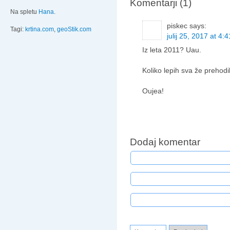
Komentarji (1)
Na spletu
Hana
.
piskec
says:
Tagi:
krtina.com
,
geoStik.com
julij 25, 2017 at 4:
Iz leta 2011? Uau.
Koliko lepih sva že prehodil
Oujea!
Dodaj komentar