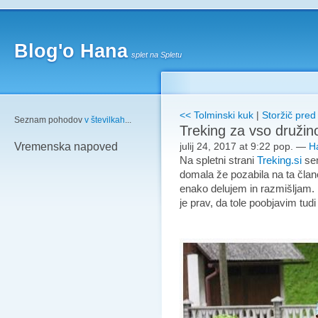
Blog'o Hana
splet na Spletu
<< Tolminski kuk
|
Storžič pre
Seznam pohodov
v številkah
...
Treking za vso družin
julij 24, 2017 at 9:22 pop.
—
H
Vremenska napoved
Na spletni strani
Treking.si
sem
domala že pozabila na ta član
enako delujem in razmišljam. 
je prav, da tole poobjavim tu