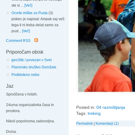
ste si ...
[Več]
Ocvrte miške za Pusta
(3)
piskec je napisal: Ampak saj veš:
tega ti ni treba delat samo za
pust...
[Več]
Comment RSS
Priporočam obisk
geoStik / povezan v Svet
Planinsko društvo Domžale
Podkleteno nebo
Jaz
Sproščena v hribih.
24urna organizatorka časa in
Posted in:
04 razmišljanja
prostora.
Tags:
treking
Nikoli popolnoma zadovoljna.
Permalink
|
Komentarji (1)
Drzna.