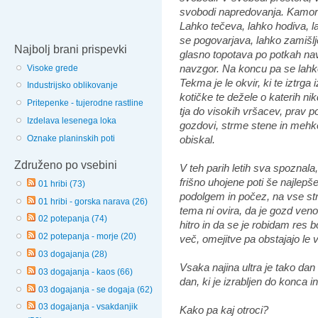
svobodi napredovanja. Kamor k
Lahko tečeva, lahko hodiva, l
se pogovarjava, lahko zamišlj
Najbolj brani prispevki
glasno topotava po potkah nav
navzgor. Na koncu pa se lahko
Visoke grede
Tekma je le okvir, ki te iztrga
Industrijsko oblikovanje
kotičke te dežele o katerih ni
Pritepenke - tujerodne rastline
tja do visokih vršacev, prav p
Izdelava lesenega loka
gozdovi, strme stene in mehke p
Oznake planinskih poti
obiskal.
Združeno po vsebini
V teh parih letih sva spoznala
frišno uhojene poti še najlepš
01 hribi (73)
podolgem in počez, na vse str
01 hribi - gorska narava (26)
tema ni ovira, da je gozd veno
02 potepanja (74)
hitro in da se je robidam res bo
02 potepanja - morje (20)
več, omejitve pa obstajajo le 
03 dogajanja (28)
Vsaka najina ultra je tako dan
03 dogajanja - kaos (66)
dan, ki je izrabljen do konca i
03 dogajanja - se dogaja (62)
03 dogajanja - vsakdanjik
Kako pa kaj otroci?