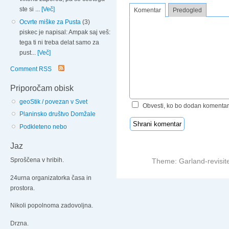
ste si ...
[Več]
Komentar
Predogled
Ocvrte miške za Pusta
(3)
piskec je napisal: Ampak saj veš:
tega ti ni treba delat samo za
pust...
[Več]
Comment RSS
Priporočam obisk
geoStik / povezan v Svet
Obvesti, ko bo dodan komentar
Planinsko društvo Domžale
Podkleteno nebo
Jaz
Sproščena v hribih.
Theme: Garland-revisit
24urna organizatorka časa in
prostora.
Nikoli popolnoma zadovoljna.
Drzna.