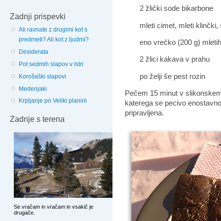
2 žlički sode bikarbone
Zadnji prispevki
mleti cimet, mleti klinčki, 
Ali ravnate z drugimi kot s
predmeti? Ali kot z ljudmi?
eno vrečko (200 g) mletih
Desiderata
2 žlici kakava v prahu
Pot sedmih slapov v Istri
po želji še pest rozin
Korošaški slapovi
Medenjaki
Pečem 15 minut v slikonskem 
Krpljanje po Veliki planini
katerega se pecivo enostavno 
pripravljena.
Zadnje s terena