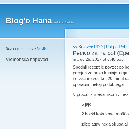
Blog'o Hana
splet na Spletu
<< Kolovec PDD
|
Pot po Robu
Seznam pohodov
v številkah
...
Pecivo za na pot (Epe
marec 26, 2017 at 6:48 pop.
Vremenska napoved
Spodnji recept je povzet po
b
prirejen
za mojo kuhinjo in ga 
ne vzame več kot 20 minut ča
uporabim nekaj podobnega
V posodi z mešalnikom zmeš
5 jajc
2 kocki
kokosove maščobe 
žlico agavinega sirupa al