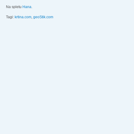
Na spletu
Hana
.
Tagi:
krtina.com
,
geoStik.com