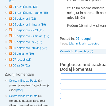
(52)
04 razmišljanja (37)
če želim sladko varianto
nekaj ur in narezanih na
04 razmišljanja - zame (35)
mleti klinčki
05 dejavnosti (22)
05 dejavnosti - hrana (19)
Pečem 15 minut v slikons
05 dejavnosti - PZS (11)
05 dejavnosti - simbiont (12)
Posted in:
07 recepti
05 dejavnosti - tek (32)
Tags:
Elanin kruh
,
Epecivo
05 dejavnosti - treking (28)
Permalink
|
Komentarji (0)
06 digitalno (10)
07 recepti (11)
Pingbacks and trackba
50 za 50 (51)
Dodaj komentar
Zadnji komentarji
Ocvrte miške za Pusta
(3)
piskec je napisal: Ja, ja, to mi je
všeč!
[Več]
Ocvrte miške za Pusta
(3)
Helena je napisal: Evo, tretji
vikend zapored, pa še četrtega