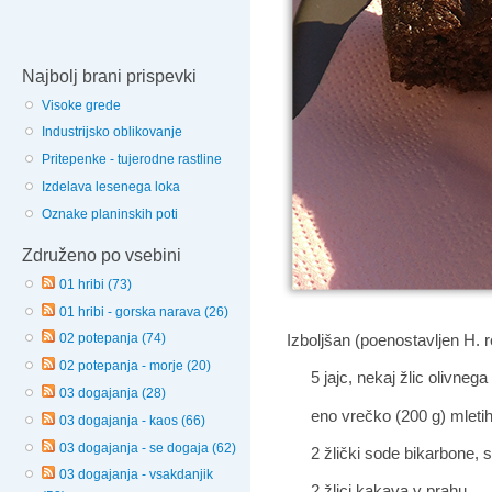
Najbolj brani prispevki
Visoke grede
Industrijsko oblikovanje
Pritepenke - tujerodne rastline
Izdelava lesenega loka
Oznake planinskih poti
Združeno po vsebini
01 hribi (73)
01 hribi - gorska narava (26)
Izboljšan (poenostavljen H. r
02 potepanja (74)
02 potepanja - morje (20)
5 jajc,
nekaj žlic olivnega 
03 dogajanja (28)
eno vrečko (200 g) mletih
03 dogajanja - kaos (66)
03 dogajanja - se dogaja (62)
2 žlički sode bikarbone
, 
03 dogajanja - vsakdanjik
2 žlici kakava v prahu