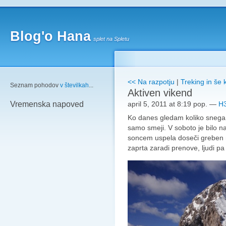
Blog'o Hana
splet na Spletu
<< Na razpotju
|
Treking in še 
Seznam pohodov
v številkah
...
Aktiven vikend
april 5, 2011 at 8:19 pop.
—
H3
Vremenska napoved
Ko danes gledam koliko snega 
samo smeji. V soboto je bilo n
soncem uspela doseči greben n
zaprta zaradi prenove, ljudi pa