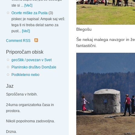
ste si ...
[Več]
Ocvrte miške za Pusta
(3)
piskec je napisal: Ampak saj veš:
tega ti ni treba delat samo za
Blegošu
pust...
[Več]
Še nekaj malega navzgor in že
Comment RSS
fantastični.
Priporočam obisk
geoStik / povezan v Svet
Planinsko društvo Domžale
Podkleteno nebo
Jaz
Sproščena v hribih.
24urna organizatorka časa in
prostora.
Nikoli popolnoma zadovoljna.
Drzna.