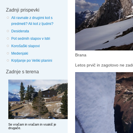
Zadnji prispevki
Ali ravnate z drugimi kot s
predmeti? Ali kot z ljudmi?
Desiderata
Pot sedmih slapov v Istri
Korošaški slapovi
Medenjaki
Brana
Krpljanje po Veliki planini
Letos prvič in zagotovo ne zadn
Zadnje s terena