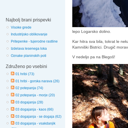
Najbolj brani prispevki
Visoke grede
lepo Logarsko dolino.
Industrijsko oblikovanje
Kar hitra sva bila, tokrat le ne
Pritepenke - tujerodne rastline
Kamniški Bistrici. Drugič morav
Izdelava lesenega loka
Oznake planinskih poti
V nedeljo pa na Blegoš!
Združeno po vsebini
01 hribi (73)
01 hribi - gorska narava (26)
02 potepanja (74)
02 potepanja - morje (20)
03 dogajanja (28)
03 dogajanja - kaos (66)
03 dogajanja - se dogaja (62)
03 dogajanja - vsakdanjik