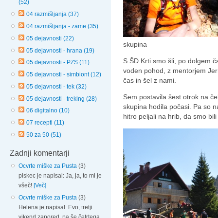
(52)
04 razmišljanja (37)
04 razmišljanja - zame (35)
05 dejavnosti (22)
skupina
05 dejavnosti - hrana (19)
S ŠD Krti smo šli, po dolgem č
05 dejavnosti - PZS (11)
voden pohod, z mentorjem Jern
05 dejavnosti - simbiont (12)
čas in šel z nami.
05 dejavnosti - tek (32)
Sem postavila šest otrok na čel
05 dejavnosti - treking (28)
skupina hodila počasi. Pa so na
06 digitalno (10)
hitro peljali na hrib, da smo bili 
07 recepti (11)
50 za 50 (51)
Zadnji komentarji
Ocvrte miške za Pusta
(3)
piskec je napisal: Ja, ja, to mi je
všeč!
[Več]
Ocvrte miške za Pusta
(3)
Helena je napisal: Evo, tretji
vikend zapored, pa še četrtega