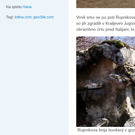
Na spletu
Hana
.
Vrnili smo se po poti Rupnikove 
Tagi:
krtina.com
,
geoStik.com
so jih zgradili v Kraljevini Jug
obrambno črto pred Italijani, k
Rupnikova linija bunkerji v go