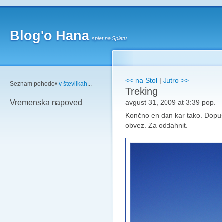
Blog'o Hana
splet na Spletu
<< na Stol
|
Jutro >>
Seznam pohodov
v številkah
...
Treking
avgust 31, 2009 at 3:39 pop.
Vremenska napoved
Končno en dan kar tako. Dopus
obvez. Za oddahnit.