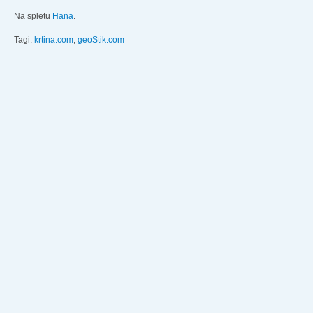
Na spletu
Hana
.
Tagi:
krtina.com
,
geoStik.com