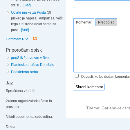
ste si ...
[Več]
Ocvrte miške za Pusta
(3)
piskec je napisal: Ampak saj veš:
Komentar
Predogled
tega ti ni treba delat samo za
pust...
[Več]
Comment RSS
Priporočam obisk
geoStik / povezan v Svet
Planinsko društvo Domžale
Podkleteno nebo
Obvesti, ko bo dodan komentar
Jaz
Sproščena v hribih.
24urna organizatorka časa in
prostora.
Theme: Garland-revisit
Nikoli popolnoma zadovoljna.
Drzna.