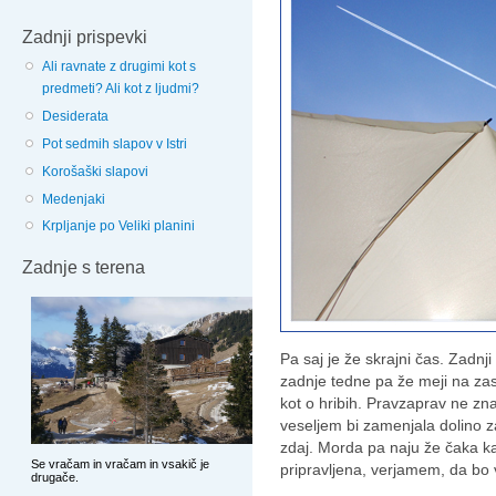
Zadnji prispevki
Ali ravnate z drugimi kot s
predmeti? Ali kot z ljudmi?
Desiderata
Pot sedmih slapov v Istri
Korošaški slapovi
Medenjaki
Krpljanje po Veliki planini
Zadnje s terena
Pa saj je že skrajni čas. Zadnj
zadnje tedne pa že meji na zas
kot o hribih. Pravzaprav ne zna
veseljem bi zamenjala dolino za
zdaj. Morda pa naju že čaka k
pripravljena, verjamem, da bo 