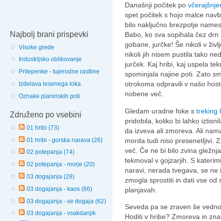
Današnji počitek po
včerajšnje
spet počitek s hojo malce navb
bilo naključno brezpotje names
Najbolj brani prispevki
Babo, ko sva sopihala čez drn i
gobane, jurčke! Še nikoli v živl
Visoke grede
nikoli jih nisem pustila tako ne
Industrijsko oblikovanje
jurček. Kaj hribi, kaj uspela tek
Pritepenke - tujerodne rastline
spominjala najine poti. Zato 
otrokoma odpravili v našo host
Izdelava lesenega loka
nobene več.
Oznake planinskih poti
Gledam uradne foke s
treking 
Združeno po vsebini
pridobila, koliko bi lahko iztisn
01 hribi (73)
da izveva ali zmoreva. Ali nam
01 hribi - gorska narava (26)
morda tudi niso presenetljivi.
več. Če ne bi bilo zvina gležnj
02 potepanja (74)
tekmoval v gojzarjih. S kateri
02 potepanja - morje (20)
naravi, nerada tvegava, se ne i
03 dogajanja (28)
zmogla sprostiti in dati vse od 
03 dogajanja - kaos (66)
planjavah.
03 dogajanja - se dogaja (62)
Seveda pa se zraven še vedno s
03 dogajanja - vsakdanjik
Hoditi v hribe? Zmoreva in zna