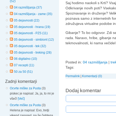
(52)
Saj hodimo naokoli s Krti? Vsa
04 razmišljanja (37)
Odkrivanje novih poti? Vsekako
Spoznavanje in druženje? Velik
04 razmišljanja - zame (35)
poznava samo z internetnih fo
05 dejavnosti (22)
združujeva virtualne podobe in 
05 dejavnosti - hrana (19)
Gibanje? To bo odgovor. Zdi se
05 dejavnosti - PZS (11)
rada. Naravo, hribe, gibanje n
05 dejavnosti - simbiont (12)
tekmovalnosti, ki nama večidel
05 dejavnosti - tek (32)
05 dejavnosti - treking (28)
06 digitalno (10)
Posted in:
04 razmišljanja
|
tre
07 recepti (11)
Tags:
50 za 50 (51)
Permalink
|
Komentarji (0)
Zadnji komentarji
Ocvrte miške za Pusta
(3)
Dodaj komentar
piskec je napisal: Ja, ja, to mi je
všeč!
[Več]
Ocvrte miške za Pusta
(3)
Helena je napisal: Evo, tretji
vikend zapored, pa še četrtega