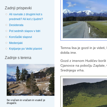
Zadnji prispevki
Ali ravnate z drugimi kot s
predmeti? Ali kot z ljudmi?
Desiderata
Pot sedmih slapov v Istri
Korošaški slapovi
Medenjaki
Temna lisa je gozd in je videti
Krpljanje po Veliki planini
dobila ime.
Zadnje s terena
Gozd z imenom Hudičev boršt (
Cjanovce na pobočju Zaplate, 
Srednjega vrha.