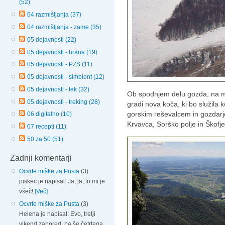
(52)
04 razmišljanja (37)
04 razmišljanja - zame (35)
05 dejavnosti (22)
05 dejavnosti - hrana (19)
05 dejavnosti - PZS (11)
05 dejavnosti - simbiont (12)
05 dejavnosti - tek (32)
Ob spodnjem delu gozda, na me
05 dejavnosti - treking (28)
gradi nova koča, ki bo služila
gorskim reševalcem in gozdarj
06 digitalno (10)
Krvavca, Sorško polje in Škofjel
07 recepti (11)
50 za 50 (51)
Zadnji komentarji
Ocvrte miške za Pusta
(3)
piskec je napisal: Ja, ja, to mi je
všeč!
[Več]
Ocvrte miške za Pusta
(3)
Helena je napisal: Evo, tretji
vikend zapored, pa še četrtega