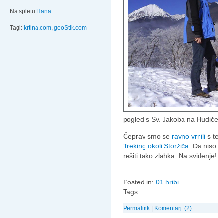
Na spletu
Hana
.
Tagi:
krtina.com
,
geoStik.com
pogled s Sv. Jakoba na Hudiče
Čeprav smo se
ravno vrnili
s t
Treking okoli Storžiča
. Da niso
rešiti tako zlahka. Na svidenje!
Posted in:
01 hribi
Tags:
Permalink
|
Komentarji (2)