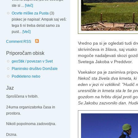
ste si ...
[Več]
Ocvrte miške za Pusta
(3)
piskec je napisal: Ampak saj veš:
tega ti ni treba delat samo za
pust...
[Več]
Comment RSS
Vredno pa si je ogledati tudi
skrivinčeva in žilava, saj vsak
Priporočam obisk
mogoče nadaljevati skozi gozd
Svetega Jakoba v Preddvor.
geoStik / povezan v Svet
Planinsko društvo Domžale
Vsekakor pa je zanimiva pripo
Podkleteno nebo
Nekoč sta živela dva kmeta, ki 
eden v jezi ni vzkliknil: "Hudi
Jaz
uresničile in kmeta sta le še p
gozdom na hrbtu dirjal proti go
Sproščena v hribih.
Sv.Jakobu zazvonilo dan. Hudič 
24urna organizatorka časa in
prostora.
Nikoli popolnoma zadovoljna.
Drzna.