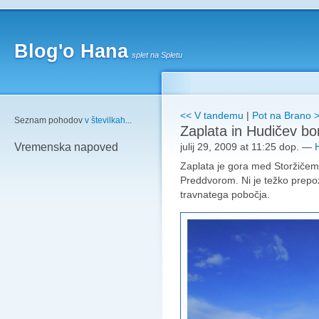
Blog'o Hana
splet na Spletu
<< V tandemu
|
Pot na Brano 
Seznam pohodov
v številkah
...
Zaplata in Hudičev bo
julij 29, 2009 at 11:25 dop.
—
Vremenska napoved
Zaplata je gora med Storžičem
Preddvorom. Ni je težko prepoz
travnatega pobočja.