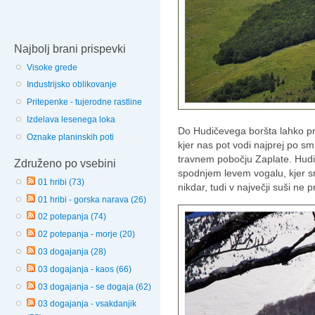
Najbolj brani prispevki
Visoke grede
Industrijsko oblikovanje
Pritepenke - tujerodne rastline
Izdelava lesenega loka
Do Hudičevega boršta lahko pr
Oznake planinskih poti
kjer nas pot vodi najprej po 
travnem pobočju Zaplate. Hud
Združeno po vsebini
spodnjem levem vogalu, kjer s
01 hribi (73)
nikdar, tudi v največji suši ne 
01 hribi - gorska narava (26)
02 potepanja (74)
02 potepanja - morje (20)
03 dogajanja (28)
03 dogajanja - kaos (66)
03 dogajanja - se dogaja (62)
03 dogajanja - vsakdanjik