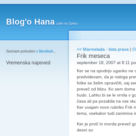
Blog'o Hana
splet na Spletu
<< Marmelada - tista prava
|
O
Seznam pohodov
v številkah
...
Frik meseca
september 18, 2007 at 8:11 po
Vremenska napoved
Ker se na spodnjo uganko ne ogl
predvidevam, da je naloga prete
fotke se želim opravičiti, saj 
preveč od blizu. Ko sem doma 
hudo. Lahko bi se le vrnila v g
časa ali pa pozabila na vse sk
Ker uvajam novo rubriko Frik 
tema, vsekakor tudi zanimiva i
Ker je prvič in morda preveč 
desni so: