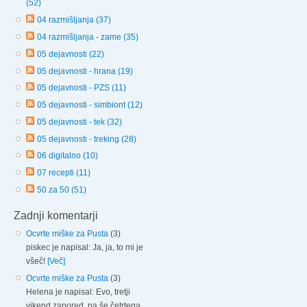
(52)
04 razmišljanja (37)
04 razmišljanja - zame (35)
05 dejavnosti (22)
05 dejavnosti - hrana (19)
05 dejavnosti - PZS (11)
05 dejavnosti - simbiont (12)
05 dejavnosti - tek (32)
05 dejavnosti - treking (28)
06 digitalno (10)
07 recepti (11)
50 za 50 (51)
Zadnji komentarji
Ocvrte miške za Pusta
(3)
piskec je napisal: Ja, ja, to mi je
všeč!
[Več]
Ocvrte miške za Pusta
(3)
Helena je napisal: Evo, tretji
vikend zapored, pa še četrtega