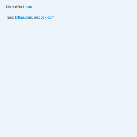
Na spletu
Hana
.
Tagi:
krtina.com
,
geoStik.com