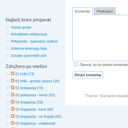
Komentar
Predogled
Najbolj brani prispevki
Visoke grede
Industrijsko oblikovanje
Pritepenke - tujerodne rastline
Izdelava lesenega loka
Oznake planinskih poti
Obvesti, ko bo dodan komentar
Združeno po vsebini
01 hribi (73)
01 hribi - gorska narava (26)
02 potepanja (74)
02 potepanja - morje (20)
Theme: Garland-revisit
03 dogajanja (28)
03 dogajanja - kaos (66)
03 dogajanja - se dogaja (62)
03 dogajanja - vsakdanjik