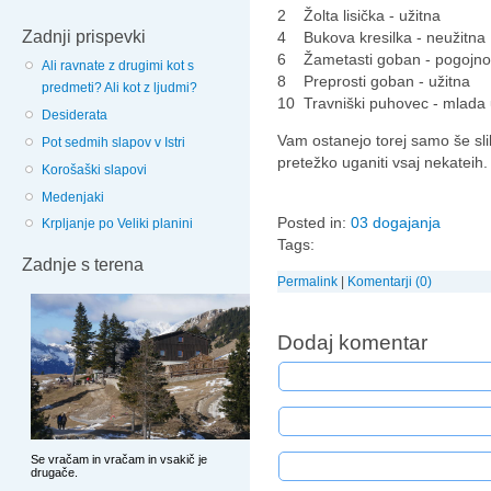
2 Žolta lisička - užitna
Zadnji prispevki
4 Bukova kresilka - neužitna
6 Žametasti goban - pogojno
Ali ravnate z drugimi kot s
8 Preprosti goban - užitna
predmeti? Ali kot z ljudmi?
10 Travniški puhovec - mlada 
Desiderata
Vam ostanejo torej samo še slik
Pot sedmih slapov v Istri
pretežko uganiti vsaj nekateih.
Korošaški slapovi
Medenjaki
Posted in:
03 dogajanja
Krpljanje po Veliki planini
Tags:
Zadnje s terena
Permalink
|
Komentarji (0)
Dodaj komentar