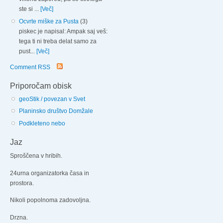
ste si ...
[Več]
Ocvrte miške za Pusta
(3)
piskec je napisal: Ampak saj veš:
tega ti ni treba delat samo za
pust...
[Več]
Comment RSS
Priporočam obisk
geoStik / povezan v Svet
Planinsko društvo Domžale
Podkleteno nebo
Jaz
Sproščena v hribih.
24urna organizatorka časa in
prostora.
Nikoli popolnoma zadovoljna.
Drzna.