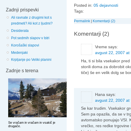
Posted in:
05 dejavnosti
Zadnji prispevki
Tags:
Ali ravnate z drugimi kot s
Permalink
|
Komentarji (2)
predmeti? Ali kot z ljudmi?
Desiderata
Komentarji (2)
Pot sedmih slapov v Istri
Korošaški slapovi
Vreme
says:
avgust 22, 2007 at
Medenjaki
Krpljanje po Veliki planini
Ha, ti si bila vsekakor pre
storili doma za dobrobit ok
Zadnje s terena
tiče) še en velik dolg se bo
Hana
says:
avgust 22, 2007 at
Se kar trudim. Vsekakor gre
Sem pa opazila, da se v trg
avtomatsko ponujajo VSI. Ka
vrečko, res redke trgovine