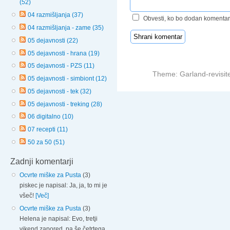
(52)
04 razmišljanja (37)
Obvesti, ko bo dodan komentar
04 razmišljanja - zame (35)
05 dejavnosti (22)
05 dejavnosti - hrana (19)
05 dejavnosti - PZS (11)
Theme: Garland-revisit
05 dejavnosti - simbiont (12)
05 dejavnosti - tek (32)
05 dejavnosti - treking (28)
06 digitalno (10)
07 recepti (11)
50 za 50 (51)
Zadnji komentarji
Ocvrte miške za Pusta
(3)
piskec je napisal: Ja, ja, to mi je
všeč!
[Več]
Ocvrte miške za Pusta
(3)
Helena je napisal: Evo, tretji
vikend zapored, pa še četrtega