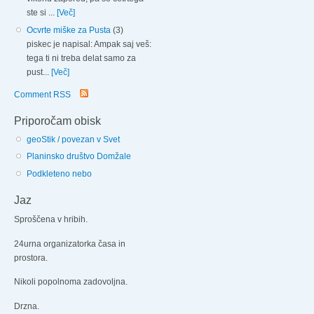
ste si ...
[Več]
Ocvrte miške za Pusta
(3)
piskec je napisal: Ampak saj veš:
tega ti ni treba delat samo za
pust...
[Več]
Comment RSS
Priporočam obisk
geoStik / povezan v Svet
Planinsko društvo Domžale
Podkleteno nebo
Jaz
Sproščena v hribih.
24urna organizatorka časa in
prostora.
Nikoli popolnoma zadovoljna.
Drzna.