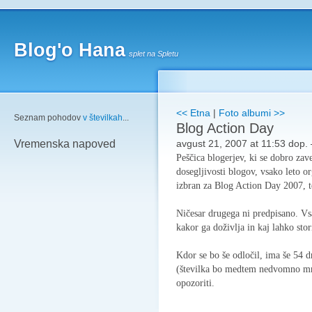
Blog'o Hana
splet na Spletu
<< Etna
|
Foto albumi >>
Seznam pohodov
v številkah
...
Blog Action Day
avgust 21, 2007 at 11:53 dop.
Vremenska napoved
Peščica blogerjev, ki se dobro zav
dosegljivosti blogov, vsako leto o
izbran za Blog Action Day 2007, 
Ničesar drugega ni predpisano. Vs
kakor ga
doživlja in kaj lahko stori
Kdor se bo še odločil, ima še 54 d
(številka bo medtem nedvomno mnog
opozoriti.