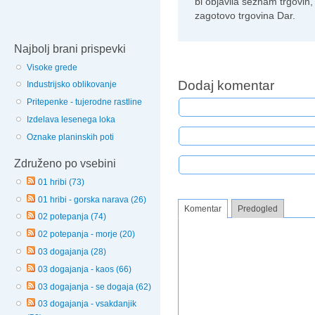
bi objavila seznam trgovin, 
zagotovo trgovina Dar.
Najbolj brani prispevki
Visoke grede
Dodaj komentar
Industrijsko oblikovanje
Pritepenke - tujerodne rastline
Izdelava lesenega loka
Oznake planinskih poti
Združeno po vsebini
01 hribi (73)
01 hribi - gorska narava (26)
Komentar
Predogled
02 potepanja (74)
02 potepanja - morje (20)
03 dogajanja (28)
03 dogajanja - kaos (66)
03 dogajanja - se dogaja (62)
03 dogajanja - vsakdanjik