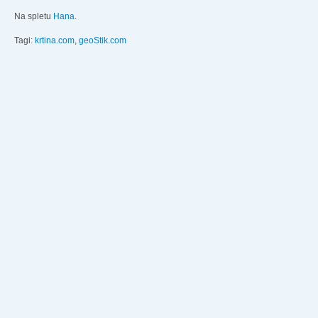
Na spletu
Hana
.
Tagi:
krtina.com
,
geoStik.com