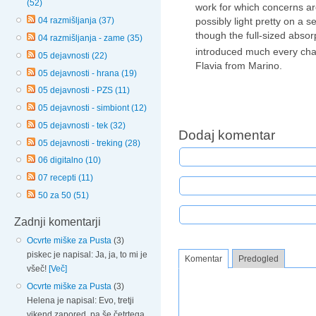
(52)
work for which concerns ar
possibly light pretty on a s
04 razmišljanja (37)
though the full-sized absor
04 razmišljanja - zame (35)
introduced much every cha
05 dejavnosti (22)
Flavia from Marino.
05 dejavnosti - hrana (19)
05 dejavnosti - PZS (11)
05 dejavnosti - simbiont (12)
05 dejavnosti - tek (32)
Dodaj komentar
05 dejavnosti - treking (28)
06 digitalno (10)
07 recepti (11)
50 za 50 (51)
Zadnji komentarji
Ocvrte miške za Pusta
(3)
piskec je napisal: Ja, ja, to mi je
Komentar
Predogled
všeč!
[Več]
Ocvrte miške za Pusta
(3)
Helena je napisal: Evo, tretji
vikend zapored, pa še četrtega