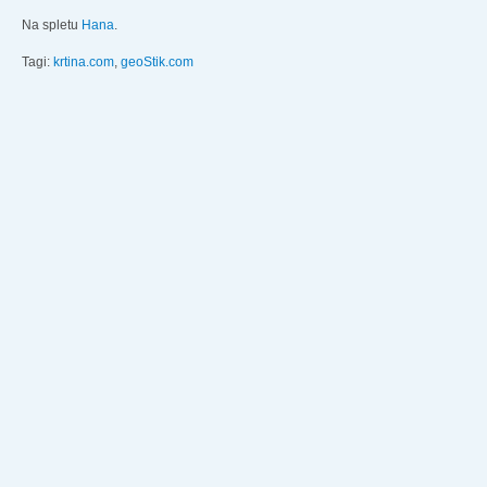
Na spletu
Hana
.
Tagi:
krtina.com
,
geoStik.com