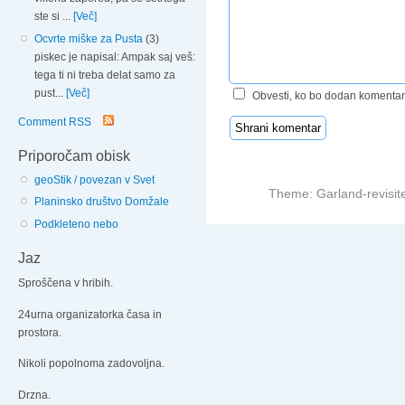
ste si ...
[Več]
Ocvrte miške za Pusta
(3)
piskec je napisal: Ampak saj veš:
tega ti ni treba delat samo za
pust...
[Več]
Obvesti, ko bo dodan komentar
Comment RSS
Priporočam obisk
geoStik / povezan v Svet
Theme: Garland-revisit
Planinsko društvo Domžale
Podkleteno nebo
Jaz
Sproščena v hribih.
24urna organizatorka časa in
prostora.
Nikoli popolnoma zadovoljna.
Drzna.