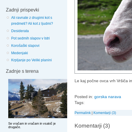
Zadnji prispevki
Ali ravnate z drugimi kot s
predmeti? Ali kot z ljudmi?
Desiderata
Pot sedmih slapov v Istri
Korošaški slapovi
Medenjaki
Krpljanje po Veliki planini
Zadnje s terena
Le kaj počne ovca vrh Vršiča i
Posted in:
gorska narava
Tags:
Permalink
|
Komentarji (3)
Komentarji (3)