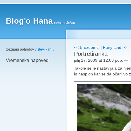
Blog'o Hana
splet na Spletu
<< Brezdomci
|
Fairy land >>
Seznam pohodov
v številkah
...
Portretiranka
julij 17, 2009 at 12:03 pop.
—
Vremenska napoved
Takole se je nastavljala za nje
in nasploh kar se da očarljivo z