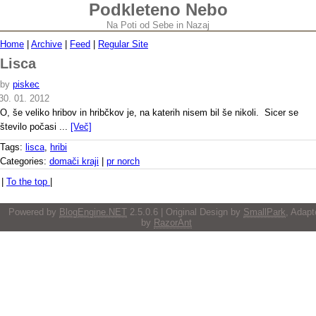
Podkleteno Nebo
Na Poti od Sebe in Nazaj
Home
|
Archive
|
Feed
|
Regular Site
Lisca
by
piskec
30. 01. 2012
O, še veliko hribov in hribčkov je, na katerih nisem bil še nikoli. Sicer se
število počasi ...
[Več]
Tags:
lisca
,
hribi
Categories:
domači kraji
|
pr norch
|
To the top
|
Powered by
BlogEngine.NET
2.5.0.6 | Original Design by
SmallPark
, Adapt
by
RazorAnt